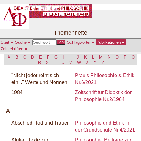
Themenhefte
Start
Suche
Schlagwörter
Publikationen
Los!
Zeitschriften
A
B
C
D
E
F
G
H
I
J
K
L
M
N
O
P
Q
R
S
T
U
V
W
X
Y
Z
"Nicht jeder reiht sich
Praxis Philosophie & Ethik
ein..." Werte und Normen
Nr.6/2021
1984
Zeitschrift für Didaktik der
Philosophie Nr.2/1984
A
Abschied, Tod und Trauer
Philosophie und Ethik in
der Grundschule Nr.4/2021
Afrika : Texte zur
Philosophie. Beiträge zur