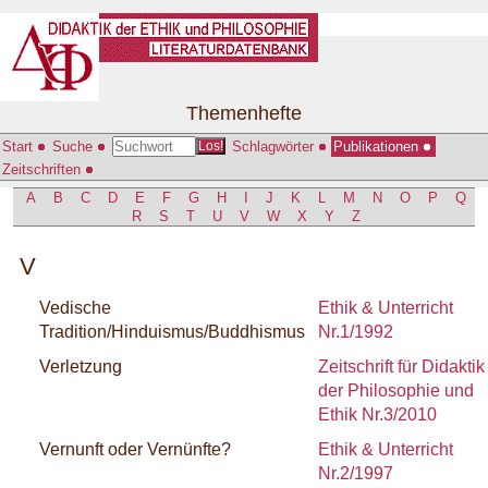
Themenhefte
Start
Suche
Schlagwörter
Publikationen
Los!
Zeitschriften
A
B
C
D
E
F
G
H
I
J
K
L
M
N
O
P
Q
R
S
T
U
V
W
X
Y
Z
V
Vedische
Ethik & Unterricht
Tradition/Hinduismus/Buddhismus
Nr.1/1992
Verletzung
Zeitschrift für Didaktik
der Philosophie und
Ethik Nr.3/2010
Vernunft oder Vernünfte?
Ethik & Unterricht
Nr.2/1997