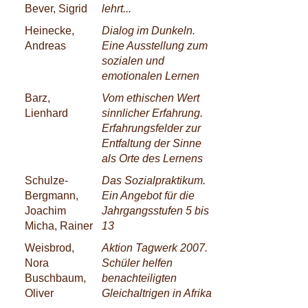
Bever, Sigrid
lehrt...
Heinecke,
Dialog im Dunkeln.
Andreas
Eine Ausstellung zum
sozialen und
emotionalen Lernen
Barz,
Vom ethischen Wert
Lienhard
sinnlicher Erfahrung.
Erfahrungsfelder zur
Entfaltung der Sinne
als Orte des Lernens
Schulze-
Das Sozialpraktikum.
Bergmann,
Ein Angebot für die
Joachim
Jahrgangsstufen 5 bis
Micha, Rainer
13
Weisbrod,
Aktion Tagwerk 2007.
Nora
Schüler helfen
Buschbaum,
benachteiligten
Oliver
Gleichaltrigen in Afrika