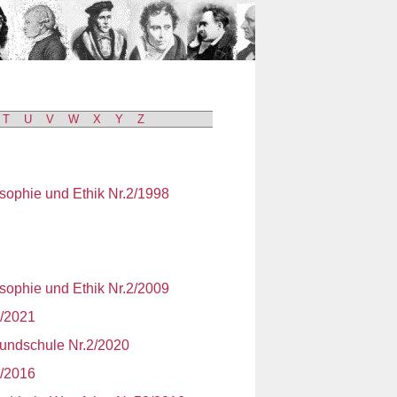
n
T
U
V
W
X
Y
Z
losophie und Ethik Nr.2/1998
losophie und Ethik Nr.2/2009
5/2021
rundschule Nr.2/2020
3/2016