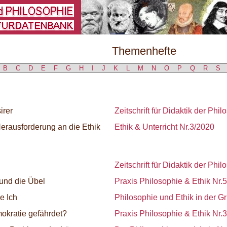
\
Themenhefte
B
C
D
E
F
G
H
I
J
K
L
M
N
O
P
Q
R
S
irer
Zeitschrift für Didaktik der Phi
erausforderung an die Ethik
Ethik & Unterricht Nr.3/2020
Zeitschrift für Didaktik der Phi
und die Übel
Praxis Philosophie & Ethik Nr.
e Ich
Philosophie und Ethik in der G
mokratie gefährdet?
Praxis Philosophie & Ethik Nr.