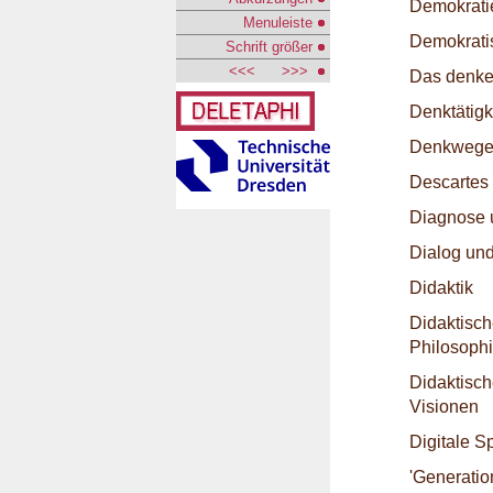
Demokrati
Menuleiste
Demokrati
Schrift größer
<<<
>>>
Das denke
Denktätigk
Denkweg
Descartes
Diagnose 
Dialog und
Didaktik
Didaktisch
Philosoph
Didaktisc
Visionen
Digitale S
'Generation