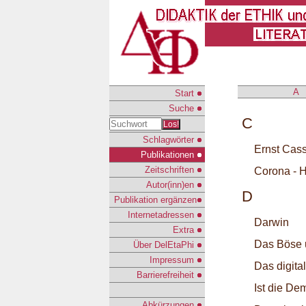
A
Start
Suche
C
Los!
Schlagwörter
Ernst Cass
Publikationen
Zeitschriften
Corona - H
Autor(inn)en
D
Publikation ergänzen
Internetadressen
Darwin
Extra
Das Böse 
Über DelEtaPhi
Impressum
Das digital
Barrierefreiheit
Ist die De
Abkürzungen