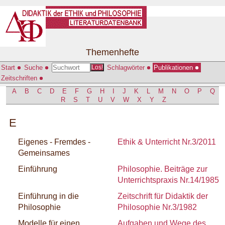
Themenhefte
Start
Suche
Schlagwörter
Publikationen
Los!
Zeitschriften
A
B
C
D
E
F
G
H
I
J
K
L
M
N
O
P
Q
R
S
T
U
V
W
X
Y
Z
E
Eigenes - Fremdes -
Ethik & Unterricht Nr.3/2011
Gemeinsames
Einführung
Philosophie. Beiträge zur
Unterrichtspraxis Nr.14/1985
Einführung in die
Zeitschrift für Didaktik der
Philosophie
Philosophie Nr.3/1982
Modelle für einen
Aufgaben und Wege des