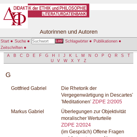
Autorinnen und Autoren
Start
Suche
Schlagwörter
Publikationen
Los!
Zeitschriften
A
B
C
D
E
F
G
H
I
J
K
L
M
N
O
P
Q
R
S
T
U
V
W
X
Y
Z
G
Gottfried Gabriel
Die Rhetorik der
Vergegenwärtigung in Descartes'
'Meditationen'
ZDPE 2/2005
Markus Gabriel
Überlegungen zur Objektivität
moralischer Werturteile
ZDPE 2/2024
(im Gespräch) Offene Fragen