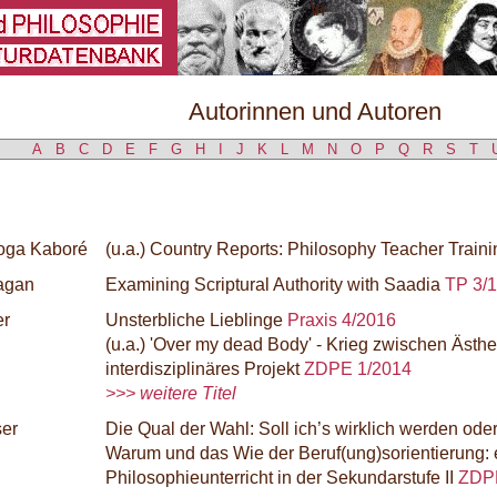
\
Autorinnen und Autoren
A
B
C
D
E
F
G
H
I
J
K
L
M
N
O
P
Q
R
S
T
oga Kaboré
(u.a.) Country Reports: Philosophy Teacher Train
Kagan
Examining Scriptural Authority with Saadia
TP 3/
er
Unsterbliche Lieblinge
Praxis 4/2016
(u.a.) 'Over my dead Body' - Krieg zwischen Ästhe
interdisziplinäres Projekt
ZDPE 1/2014
>>> weitere Titel
ser
Die Qual der Wahl: Soll ich’s wirklich werden oder
Warum und das Wie der Beruf(ung)sorientierung: 
Philosophieunterricht in der Sekundarstufe II
ZDP