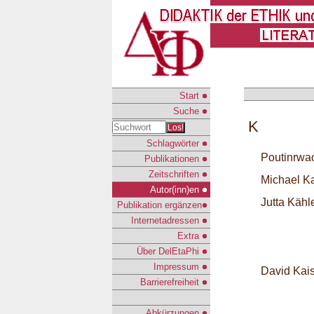
Start
Suche
K
Los!
Schlagwörter
Poutinrwa
Publikationen
Zeitschriften
Michael 
Autor(inn)en
Jutta Kähl
Publikation ergänzen
Internetadressen
Extra
Über DelEtaPhi
Impressum
David Kai
Barrierefreiheit
Abkürzungen