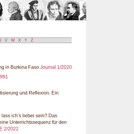
n
U
V
W
X
Y
Z
ing in Burkina Faso
Journal 1/2020
1991
tisierung und Reflexion. Ein
 lass ich’s lieber sein? Das
eine Unterrichtssequenz für den
E 2/2022