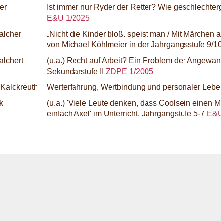
ser
Ist immer nur Ryder der Retter? Wie geschlechterg
E&U 1/2025
alcher
„Nicht die Kinder bloß, speist man / Mit Märchen 
von Michael Köhlmeier in der Jahrgangsstufe 9/1
alchert
(u.a.) Recht auf Arbeit? Ein Problem der Angewandt
Sekundarstufe II
ZDPE 1/2005
 Kalckreuth
Werterfahrung, Wertbindung und personaler L
lk
(u.a.) 'Viele Leute denken, dass Coolsein einen
einfach Axel' im Unterricht, Jahrgangstufe 5-7
E&U