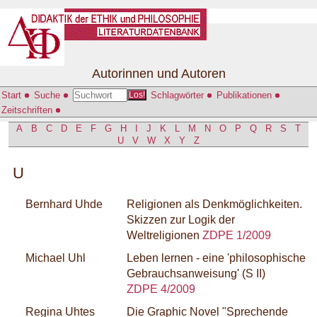
Autorinnen und Autoren
Start
Suche
Schlagwörter
Publikationen
Los!
Zeitschriften
A
B
C
D
E
F
G
H
I
J
K
L
M
N
O
P
Q
R
S
T
U
V
W
X
Y
Z
U
Bernhard Uhde
Religionen als Denkmöglichkeiten.
Skizzen zur Logik der
Weltreligionen
ZDPE 1/2009
Michael Uhl
Leben lernen - eine 'philosophische
Gebrauchsanweisung' (S II)
ZDPE 4/2009
Regina Uhtes
Die Graphic Novel "Sprechende