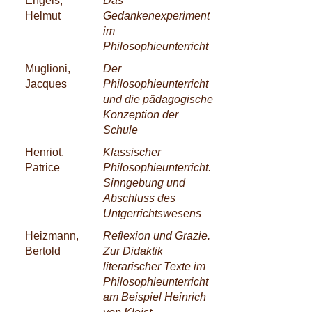
Engels,
Das
Helmut
Gedankenexperiment
im
Philosophieunterricht
Muglioni,
Der
Jacques
Philosophieunterricht
und die pädagogische
Konzeption der
Schule
Henriot,
Klassischer
Patrice
Philosophieunterricht.
Sinngebung und
Abschluss des
Untgerrichtswesens
Heizmann,
Reflexion und Grazie.
Bertold
Zur Didaktik
literarischer Texte im
Philosophieunterricht
am Beispiel Heinrich