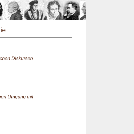
n
hie
schen Diskursen
igen Umgang mit