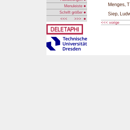
Menges, 
Menuleiste
Schrift größer
Siep, Lud
<<<
>>>
<<< vorige