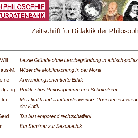
\
Zeitschrift für Didaktik der Philosop
Nr. 3/1989
Willi
Letzte Gründe ohne Letztbegründung in ethisch-politi
laus-M.
Wider die Mobilmachung in der Moral
einer
Anwendungsorientierte Ethik
olfgang
Praktisches Philosophieren und Schulreform
rtin
Moralkritik und Jahrhundertwende. Über den schwier
der Kritik
Gerd
'Du bist empörend rechtschaffen!'
r,
Ein Seminar zur Sexualethik