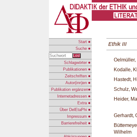
Start
Ethik III
Suche
Los!
Oelmüller, 
Schlagwörter
Publikationen
Kodalle, K
Zeitschriften
Hastedt, H
Autor(inn)en
Schulz, W
Publikation ergänzen
Internetadressen
Heider, Ma
Extra
Über DelEtaPhi
Gerhardt, 
Impressum
Barrierefreiheit
Büttemeye
Wilhelm
Abkürzungen