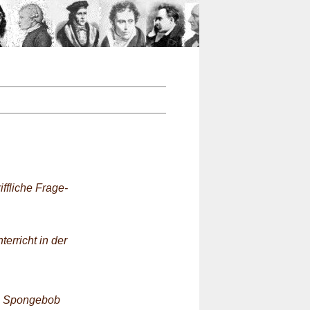
n
iffliche Frage-
erricht in der
ie Spongebob