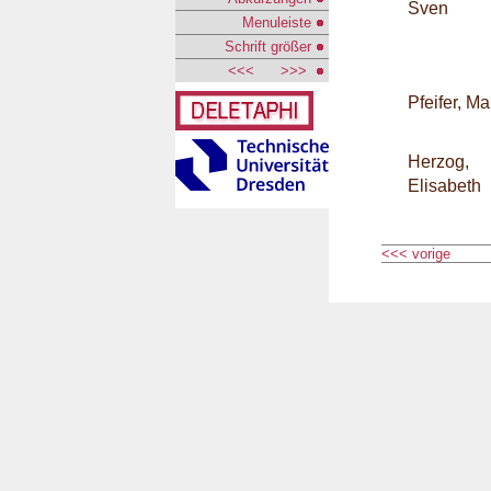
Sven
Menuleiste
Schrift größer
<<<
>>>
Pfeifer, M
Herzog,
Elisabeth
<<< vorige