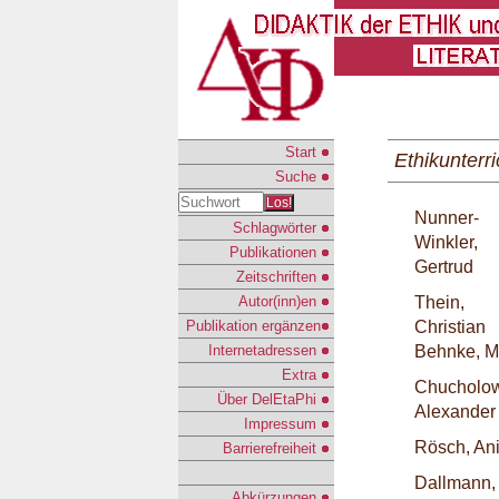
Start
Ethikunterri
Suche
Los!
Nunner-
Schlagwörter
Winkler,
Publikationen
Gertrud
Zeitschriften
Autor(inn)en
Thein,
Publikation ergänzen
Christian
Internetadressen
Behnke, M
Extra
Chucholow
Über DelEtaPhi
Alexander
Impressum
Rösch, Ani
Barrierefreiheit
Dallmann,
Abkürzungen