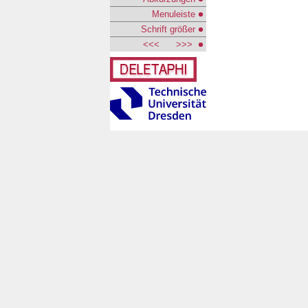
Menuleiste
Schrift größer
<<<
>>>