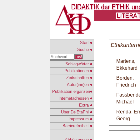
Start
Ethikunterri
Suche
Los!
Martens,
Schlagwörter
Ekkehard
Publikationen
Zeitschriften
Borden,
Autor(inn)en
Friedrich
Publikation ergänzen
Fassbende
Internetadressen
Michael
Extra
Renda, Ern
Über DelEtaPhi
Georg
Impressum
Barrierefreiheit
Abkürzungen