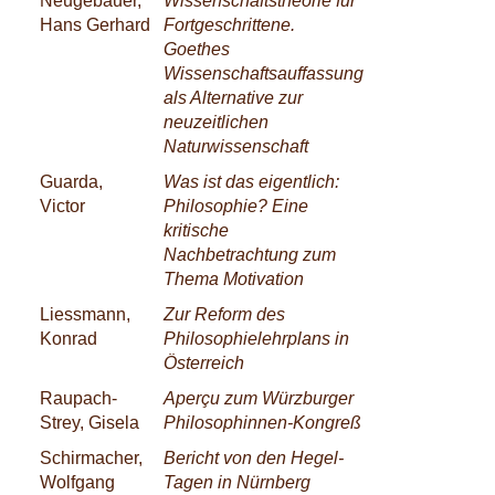
Neugebauer,
Wissenschaftstheorie für
Hans Gerhard
Fortgeschrittene.
Goethes
Wissenschaftsauffassung
als Alternative zur
neuzeitlichen
Naturwissenschaft
Guarda,
Was ist das eigentlich:
Victor
Philosophie? Eine
kritische
Nachbetrachtung zum
Thema Motivation
Liessmann,
Zur Reform des
Konrad
Philosophielehrplans in
Österreich
Raupach-
Aperçu zum Würzburger
Strey, Gisela
Philosophinnen-Kongreß
Schirmacher,
Bericht von den Hegel-
Wolfgang
Tagen in Nürnberg