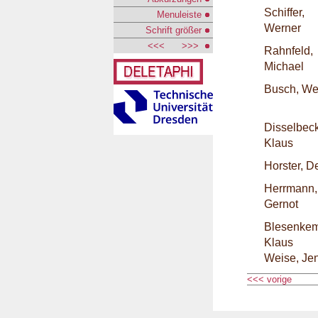
Schiffer,
Menuleiste
Werner
Schrift größer
<<<
>>>
Rahnfeld,
Michael
Busch, We
Disselbeck
Klaus
Horster, De
Herrmann,
Gernot
Blesenkem
Klaus
Weise, Je
<<< vorige