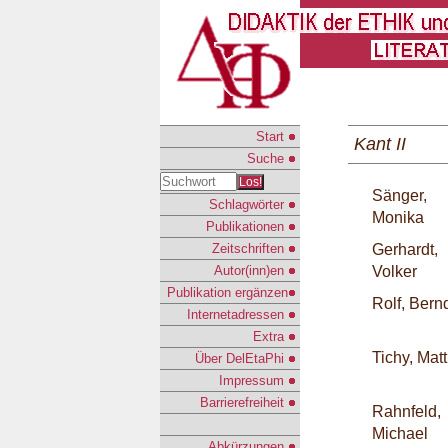
Start
Kant II
Suche
Los!
Sänger,
Schlagwörter
Monika
Publikationen
Zeitschriften
Gerhardt,
Autor(inn)en
Volker
Publikation ergänzen
Rolf, Bern
Internetadressen
Extra
Tichy, Mat
Über DelEtaPhi
Impressum
Barrierefreiheit
Rahnfeld,
Michael
Abkürzungen