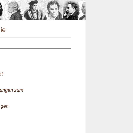
n
hie
nt
gungen zum
ngen