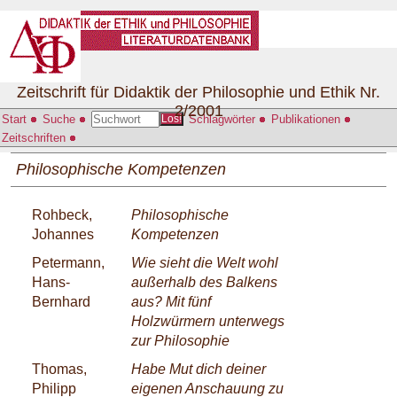
Zeitschrift für Didaktik der Philosophie und Ethik Nr.
2/2001
Start
Suche
Schlagwörter
Publikationen
Los!
Zeitschriften
Philosophische Kompetenzen
Rohbeck,
Philosophische
Johannes
Kompetenzen
Petermann,
Wie sieht die Welt wohl
Hans-
außerhalb des Balkens
Bernhard
aus? Mit fünf
Holzwürmern unterwegs
zur Philosophie
Thomas,
Habe Mut dich deiner
Philipp
eigenen Anschauung zu