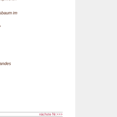
ssbaum im
?
bandes
nächste Nr.>>>