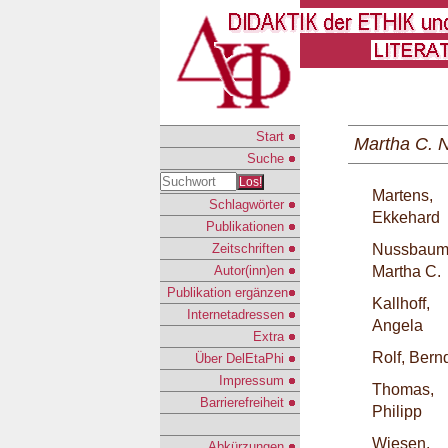
Start
Martha C. 
Suche
Los!
Martens,
Schlagwörter
Ekkehard
Publikationen
Zeitschriften
Nussbaum
Autor(inn)en
Martha C.
Publikation ergänzen
Kallhoff,
Internetadressen
Angela
Extra
Rolf, Bern
Über DelEtaPhi
Impressum
Thomas,
Barrierefreiheit
Philipp
Wiesen,
Abkürzungen