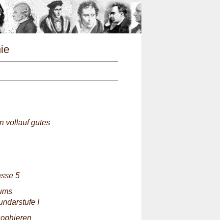
n
hie
n vollauf gutes
asse 5
aums
undarstufe I
sophieren