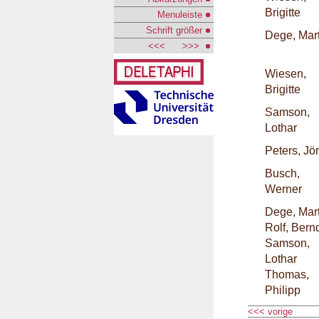
Brigitte
Menuleiste
Schrift größer
Dege, Mar
<<<
>>>
Wiesen,
Brigitte
Samson,
Lothar
Peters, Jö
Busch,
Werner
Dege, Mar
Rolf, Bern
Samson,
Lothar
Thomas,
Philipp
<<< vorige