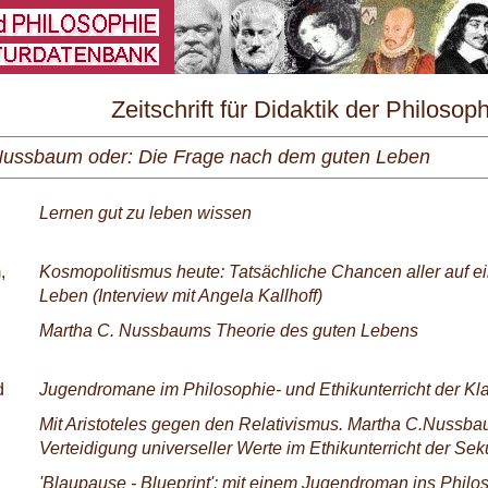
\
Zeitschrift für Didaktik der Philosop
und Ethik Nr. 1/2001
Nussbaum oder: Die Frage nach dem guten Leben
Lernen gut zu leben wissen
,
Kosmopolitismus heute: Tatsächliche Chancen aller auf ei
Leben (Interview mit Angela Kallhoff)
Martha C. Nussbaums Theorie des guten Lebens
d
Jugendromane im Philosophie- und Ethikunterricht der Kl
Mit Aristoteles gegen den Relativismus. Martha C.Nussb
Verteidigung universeller Werte im Ethikunterricht der Sek
'Blaupause - Blueprint': mit einem Jugendroman ins Philo