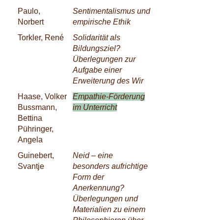
Paulo,
Sentimentalismus und
Norbert
empirische Ethik
Torkler, René
Solidarität als
Bildungsziel?
Überlegungen zur
Aufgabe einer
Erweiterung des Wir
Haase, Volker
Empathie-Förderung
Bussmann,
im Unterricht
Bettina
Pühringer,
Angela
Guinebert,
Neid – eine
Svantje
besonders aufrichtige
Form der
Anerkennung?
Überlegungen und
Materialien zu einem