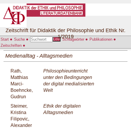
Zeitschrift für Didaktik der Philosophie und Ethik Nr.
1/2019
Start
Suche
Schlagwörter
Publikationen
Los!
Zeitschriften
Medienalltag - Alltagsmedien
Rath,
Philosophieunterricht
Matthias
unter den Bedingungen
Marci-
der digital medialisierten
Boehncke,
Welt
Gudrun
Steimer,
Ethik der digitalen
Kristina
Alltagsmedien
Filipovic,
Alexander