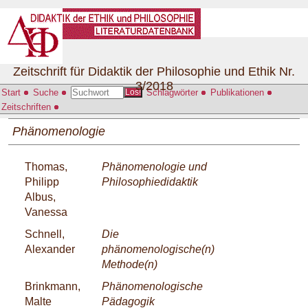
Zeitschrift für Didaktik der Philosophie und Ethik Nr.
3/2018
Start
Suche
Schlagwörter
Publikationen
Los!
Zeitschriften
Phänomenologie
Thomas,
Phänomenologie und
Philipp
Philosophiedidaktik
Albus,
Vanessa
Schnell,
Die
Alexander
phänomenologische(n)
Methode(n)
Brinkmann,
Phänomenologische
Malte
Pädagogik