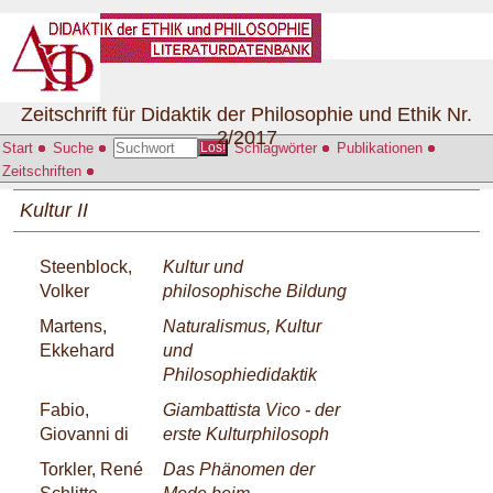
Zeitschrift für Didaktik der Philosophie und Ethik Nr.
2/2017
Start
Suche
Schlagwörter
Publikationen
Los!
Zeitschriften
Kultur II
Steenblock,
Kultur und
Volker
philosophische Bildung
Martens,
Naturalismus, Kultur
Ekkehard
und
Philosophiedidaktik
Fabio,
Giambattista Vico - der
Giovanni di
erste Kulturphilosoph
Torkler, René
Das Phänomen der