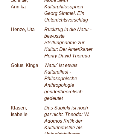
Schlitte,
Mode beim
Annika
Kulturphilosophen
Georg Simmel. Ein
Unterrichtsvorschlag
Henze, Uta
Rückzug in die Natur -
bewusste
Stellungnahme zur
Kultur: Der Amerikaner
Henry David Thoreau
Golus, Kinga
'Natur' ist etwas
Kulturelles! -
Philosophische
Anthropologie
gendertheoretisch
gedeutet
Klasen,
Das Subjekt ist noch
Isabelle
gar nicht. Theodor W.
Adornos Kritik der
Kulturindustrie als