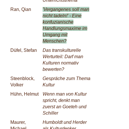
Unterrichtsthema
Ran, Qian
'Vergangenes soll man
nicht tadeln!' - Eine
konfuzianische
Handlungsmaxime im
Umgang mit
Menschen?
Düfel, Stefan
Das transkulturelle
Werturteil: Darf man
Kulturen normativ
bewerten?
Steenblock,
Gespräche zum Thema
Volker
Kultur
Hühn, Helmut
Wenn man von Kultur
spricht, denkt man
zuerst an Goeteh und
Schiller
Maurer,
Humboldt und Herder
Michael
als Kulturdenker