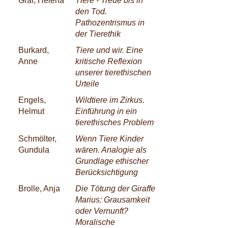
Graf, Helena
Tiere - Treue bis in
den Tod.
Pathozentrismus in
der Tierethik
Burkard,
Tiere und wir. Eine
Anne
kritische Reflexion
unserer tierethischen
Urteile
Engels,
Wildtiere im Zirkus.
Helmut
Einführung in ein
tierethisches Problem
Schmölter,
Wenn Tiere Kinder
Gundula
wären. Analogie als
Grundlage ethischer
Berücksichtigung
Brolle, Anja
Die Tötung der Giraffe
Marius: Grausamkeit
oder Vernunft?
Moralische