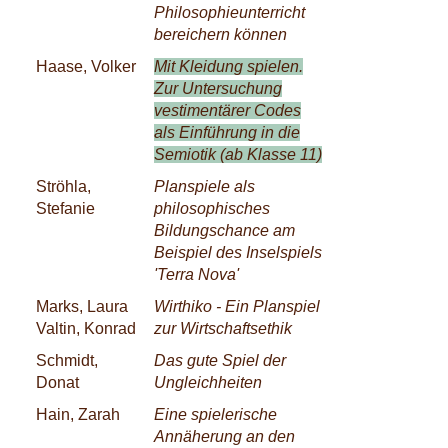
Philosophieunterricht
bereichern können
Haase, Volker
Mit Kleidung spielen.
Zur Untersuchung
vestimentärer Codes
als Einführung in die
Semiotik (ab Klasse 11)
Ströhla,
Planspiele als
Stefanie
philosophisches
Bildungschance am
Beispiel des Inselspiels
'Terra Nova'
Marks, Laura
Wirthiko - Ein Planspiel
Valtin, Konrad
zur Wirtschaftsethik
Schmidt,
Das gute Spiel der
Donat
Ungleichheiten
Hain, Zarah
Eine spielerische
Annäherung an den