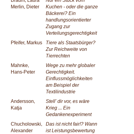
Braum, Laura
Nur ein Stück vom
Merlin, Dieter
Kuchen - oder die ganze
Bäckerei? Ein
handlungsorientierter
Zugang zur
Verteilungsgerechtigkeit
Pfeifer, Markus
Tiere als Staatsbürger?
Zur Reichweite von
Tierrechten
Mahnke,
Wege zu mehr globaler
Hans-Peter
Gerechtigkeit.
Einflussmöglichkeiten
am Beispiel der
Textilindustrie
Andersson,
Stell' dir vor, es wäre
Katja
Krieg ... Ein
Gedankenexperiment
Chucholowski,
Das ist nicht fair!? Wann
Alexander
ist Leistungsbewertung