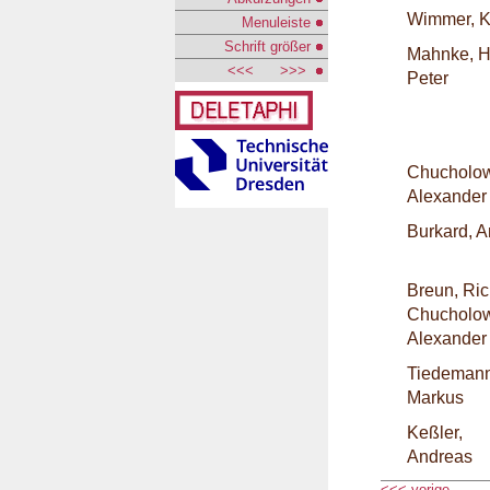
Wimmer, K
Menuleiste
Schrift größer
Mahnke, H
<<<
>>>
Peter
Chucholow
Alexander
Burkard, 
Breun, Ri
Chucholow
Alexander
Tiedemann
Markus
Keßler,
Andreas
<<< vorige