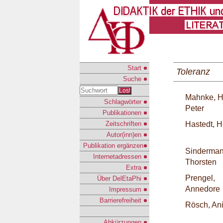
Start
Toleranz
Suche
Los!
Mahnke, H
Schlagwörter
Peter
Publikationen
Zeitschriften
Hastedt, H
Autor(inn)en
Publikation ergänzen
Sinderman
Internetadressen
Thorsten
Extra
Prengel,
Über DelEtaPhi
Annedore
Impressum
Barrierefreiheit
Rösch, Ani
Abkürzungen