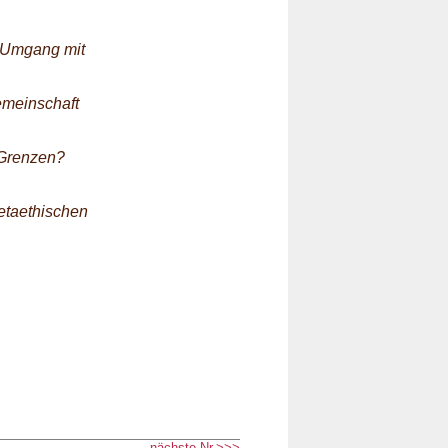
. Umgang mit
emeinschaft
 Grenzen?
etaethischen
nächste Nr.>>>