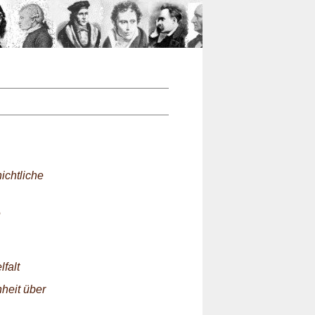
n
ichtliche
e
falt
heit über