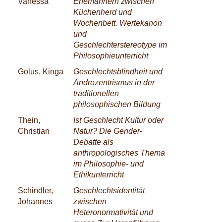
Vanessa
Ehemännern zwischen
Küchenherd und
Wochenbett. Wertekanon
und
Geschlechterstereotype im
Philosophieunterricht
Golus, Kinga
Geschlechtsblindheit und
Androzentrismus in der
traditionellen
philosophischen Bildung
Thein,
Ist Geschlecht Kultur oder
Christian
Natur? Die Gender-
Debatte als
anthropologisches Thema
im Philosophie- und
Ethikunterricht
Schindler,
Geschlechtsidentität
Johannes
zwischen
Heteronormativität und