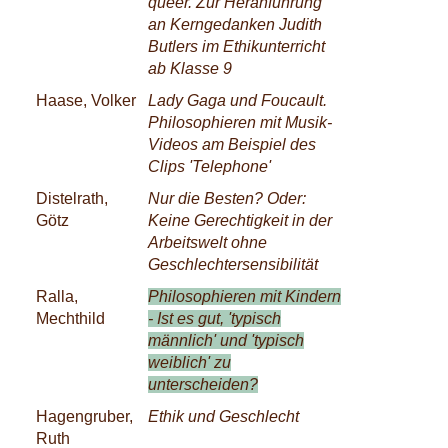
queer. Zur Heranführung
an Kerngedanken Judith
Butlers im Ethikunterricht
ab Klasse 9
Haase, Volker
Lady Gaga und Foucault.
Philosophieren mit Musik-
Videos am Beispiel des
Clips 'Telephone'
Distelrath,
Nur die Besten? Oder:
Götz
Keine Gerechtigkeit in der
Arbeitswelt ohne
Geschlechtersensibilität
Ralla,
Philosophieren mit Kindern
Mechthild
- Ist es gut, 'typisch
männlich' und 'typisch
weiblich' zu
unterscheiden?
Hagengruber,
Ethik und Geschlecht
Ruth