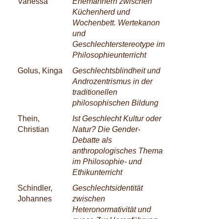
Vanessa
Ehemännern zwischen
Küchenherd und
Wochenbett. Wertekanon
und
Geschlechterstereotype im
Philosophieunterricht
Golus, Kinga
Geschlechtsblindheit und
Androzentrismus in der
traditionellen
philosophischen Bildung
Thein,
Ist Geschlecht Kultur oder
Christian
Natur? Die Gender-
Debatte als
anthropologisches Thema
im Philosophie- und
Ethikunterricht
Schindler,
Geschlechtsidentität
Johannes
zwischen
Heteronormativität und