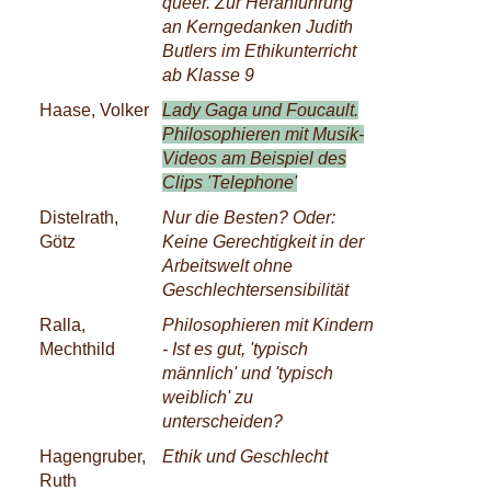
queer. Zur Heranführung
an Kerngedanken Judith
Butlers im Ethikunterricht
ab Klasse 9
Haase, Volker
Lady Gaga und Foucault.
Philosophieren mit Musik-
Videos am Beispiel des
Clips 'Telephone'
Distelrath,
Nur die Besten? Oder:
Götz
Keine Gerechtigkeit in der
Arbeitswelt ohne
Geschlechtersensibilität
Ralla,
Philosophieren mit Kindern
Mechthild
- Ist es gut, 'typisch
männlich' und 'typisch
weiblich' zu
unterscheiden?
Hagengruber,
Ethik und Geschlecht
Ruth