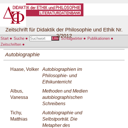
Zeitschrift für Didaktik der Philosophie und Ethik Nr.
2/2012
Start
Suche
Schlagwörter
Publikationen
Los!
Zeitschriften
Autobiographie
Haase, Volker
Autobiographien im
Philosophie- und
Ethikunterricht
Albus,
Methoden und Medien
Vanessa
autobiographischen
Schreibens
Tichy,
Autobiographie und
Matthias
Selbstporträt. Die
Metapher des