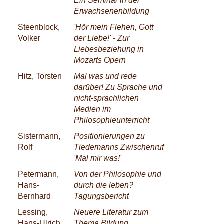
Ein Seminar in der
Erwachsenenbildung
Steenblock,
'Hör mein Flehen, Gott
Volker
der Liebe!' - Zur
Liebesbeziehung in
Mozarts Opern
Hitz, Torsten
Mal was und rede
darüber! Zu Sprache und
nicht-sprachlichen
Medien im
Philosophieunterricht
Sistermann,
Positionierungen zu
Rolf
Tiedemanns Zwischenruf
'Mal mir was!'
Petermann,
Von der Philosophie und
Hans-
durch die leben?
Bernhard
Tagungsbericht
Lessing,
Neuere Literatur zum
Hans-Ulrich
Thema Bildung