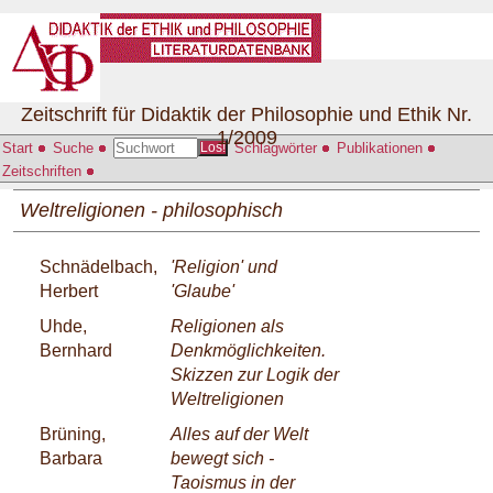
Zeitschrift für Didaktik der Philosophie und Ethik Nr.
1/2009
Start
Suche
Schlagwörter
Publikationen
Los!
Zeitschriften
Weltreligionen - philosophisch
Schnädelbach,
'Religion' und
Herbert
'Glaube'
Uhde,
Religionen als
Bernhard
Denkmöglichkeiten.
Skizzen zur Logik der
Weltreligionen
Brüning,
Alles auf der Welt
Barbara
bewegt sich -
Taoismus in der