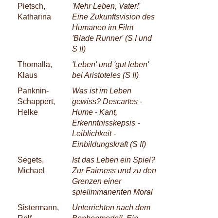
Pietsch,
'Mehr Leben, Vater!'
Katharina
Eine Zukunftsvision des
Humanen im Film
'Blade Runner' (S I und
S II)
Thomalla,
'Leben' und 'gut leben'
Klaus
bei Aristoteles (S II)
Panknin-
Was ist im Leben
Schappert,
gewiss? Descartes -
Helke
Hume - Kant,
Erkenntnisskepsis -
Leiblichkeit -
Einbildungskraft (S II)
Segets,
Ist das Leben ein Spiel?
Michael
Zur Fairness und zu den
Grenzen einer
spielimmanenten Moral
Sistermann,
Unterrichten nach dem