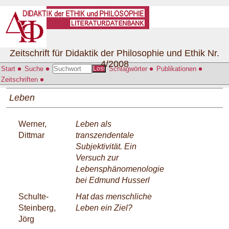
Zeitschrift für Didaktik der Philosophie und Ethik Nr.
4/2008
Start
Suche
Schlagwörter
Publikationen
Los!
Zeitschriften
Leben
Werner,
Leben als
Dittmar
transzendentale
Subjektivität. Ein
Versuch zur
Lebensphänomenologie
bei Edmund Husserl
Schulte-
Hat das menschliche
Steinberg,
Leben ein Ziel?
Jörg