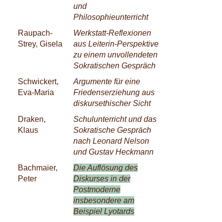
und
Philosophieunterricht
Raupach-
Werkstatt-Reflexionen
Strey, Gisela
aus Leiterin-Perspektive
zu einem unvollendeten
Sokratischen Gespräch
Schwickert,
Argumente für eine
Eva-Maria
Friedenserziehung aus
diskursethischer Sicht
Draken,
Schulunterricht und das
Klaus
Sokratische Gespräch
nach Leonard Nelson
und Gustav Heckmann
Bachmaier,
Die Auflösung des
Peter
Diskurses in der
Postmoderne
insbesondere am
Beispiel Lyotards