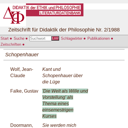
Zeitschrift für Didaktik der Philosophie Nr. 2/1988
Start
Suche
Schlagwörter
Publikationen
Los!
Zeitschriften
Schopenhauer
Wolf, Jean-
Kant und
Claude
Schopenhauer über
die Lüge
Falke, Gustav
'Die Welt als Wille und
Vorstellung' als
Thema eines
einsemestrigen
Kurses
Doormann,
Sie werden mich