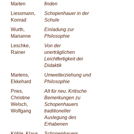
Marten
finden
Liessmann,
Schopenhauer in der
Konrad
Schule
Wurth,
Einladung zur
Marianne
Philosophie
Leschke,
Von der
Rainer
unerträglichen
Leichtfertigkeit der
Didaktik
Martens,
Umwelterziehung und
Ekkehard
Philosophie
Pries,
Alt für neu. Kritische
Christine
Bemerkungen zu
Welsch,
Schopenhauers
Wolfgang
traditioneller
Auslegung des
Erhabenen
Köhle, Klaus
Schopenhauers