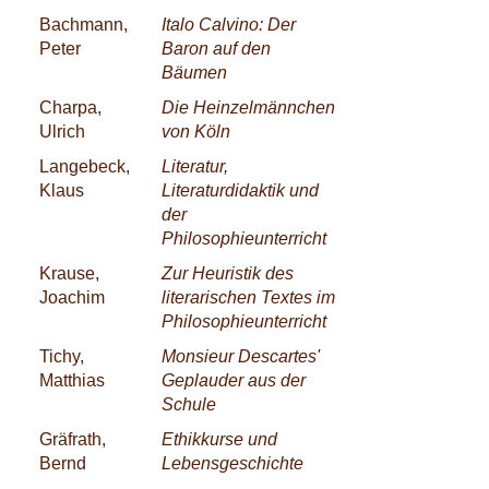
Bachmann,
Italo Calvino: Der
Peter
Baron auf den
Bäumen
Charpa,
Die Heinzelmännchen
Ulrich
von Köln
Langebeck,
Literatur,
Klaus
Literaturdidaktik und
der
Philosophieunterricht
Krause,
Zur Heuristik des
Joachim
literarischen Textes im
Philosophieunterricht
Tichy,
Monsieur Descartes'
Matthias
Geplauder aus der
Schule
Gräfrath,
Ethikkurse und
Bernd
Lebensgeschichte