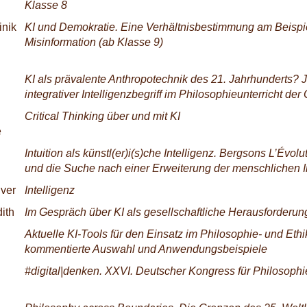
Klasse 8
inik
KI und Demokratie. Eine Verhältnisbestimmung am Beispie
Misinformation (ab Klasse 9)
KI als prävalente Anthropotechnik des 21. Jahrhunderts? 
integrativer Intelligenzbegriff im Philosophieunterricht der
Critical Thinking über und mit KI
e
Intuition als künstl(er)i(s)che Intelligenz. Bergsons L’Évolu
und die Suche nach einer Erweiterung der menschlichen I
iver
Intelligenz
ith
Im Gespräch über KI als gesellschaftliche Herausforderun
Aktuelle KI-Tools für den Einsatz im Philosophie- und Ethi
kommentierte Auswahl und Anwendungsbeispiele
#digital|denken. XXVI. Deutscher Kongress für Philosophi