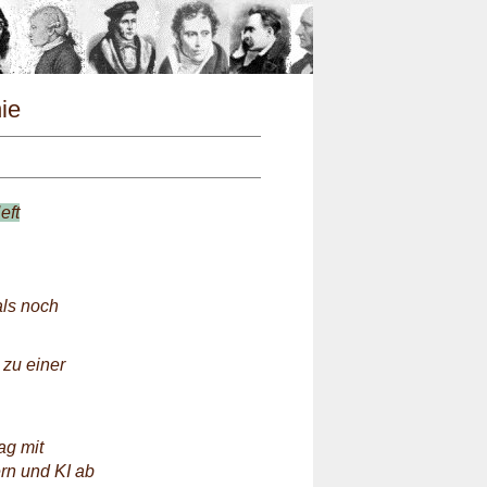
n
hie
eft
als noch
 zu einer
ag mit
rn und KI ab