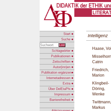
Start
Intelligenz
Suche
Los!
Haase, Vo
Schlagwörter
Publikationen
Misselhorn
Zeitschriften
Catrin
Autor(inn)en
Friedrich,
Publikation ergänzen
Marion
Internetadressen
Klingbeil-
Extra
Döring,
Über DelEtaPhi
Wenke
Impressum
Barrierefreiheit
Twittmann
Markus
Abkürzungen