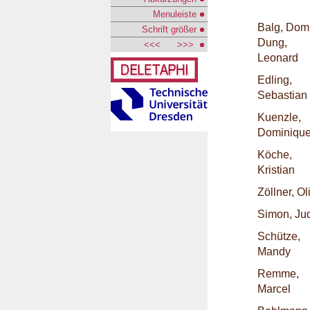
Menuleiste
Balg, Dom
Schrift größer
Dung,
<<<
>>>
Leonard
Edling,
Sebastian
Kuenzle,
Dominiqu
Köche,
Kristian
Zöllner, Ol
Simon, Jud
Schütze,
Mandy
Remme,
Marcel