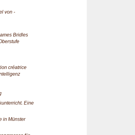
l von ­
James Bridles
 Oberstufe
tion créatrice
ntelligenz
g
kunterricht. Eine
e in Münster