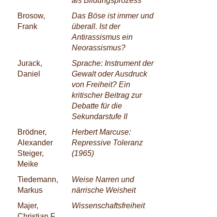
als Bildungsprozess
Brosow,
Das Böse ist immer und
Frank
überall. Ist der
Antirassismus ein
Neorassismus?
Jurack,
Sprache: Instrument der
Daniel
Gewalt oder Ausdruck
von Freiheit? Ein
kritischer Beitrag zur
Debatte für die
Sekundarstufe II
Brödner,
Herbert Marcuse:
Alexander
Repressive Toleranz
Steiger,
(1965)
Meike
Tiedemann,
Weise Narren und
Markus
närrische Weisheit
Majer,
Wissenschaftsfreiheit
Christian F.