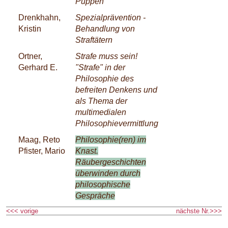
Puppen
Drenkhahn,
Spezialprävention -
Kristin
Behandlung von
Straftätern
Ortner,
Strafe muss sein!
Gerhard E.
"Strafe" in der
Philosophie des
befreiten Denkens und
als Thema der
multimedialen
Philosophievermittlung
Maag, Reto
Philosophie(ren) im
Pfister, Mario
Knast.
Räubergeschichten
überwinden durch
philosophische
Gespräche
<<< vorige
nächste Nr.>>>