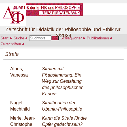
Zeitschrift für Didaktik der Philosophie und Ethik Nr.
3/2024
Start
Suche
Schlagwörter
Publikationen
Los!
Zeitschriften
Strafe
Albus,
Strafen mit
Vanessa
Fßabstimmung. Ein
Weg zur Gestaltung
des philosophischen
Kanons
Nagel,
Straftheorien der
Mechthild
Ubuntu-Philosophie
Merle, Jean-
Kann die Strafe für die
Christophe
Opfer gedacht sein?