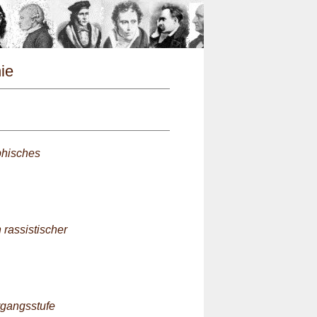
n
hie
phisches
 rassistischer
rgangsstufe