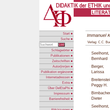
Start
Immanuel K
Suche
Verlag: C.C. Bu
Los!
Schlagwörter
Seelhorst,
Publikationen
Bernhard
Zeitschriften
Berger,
Autor(inn)en
Larissa
Publikation ergänzen
Internetadressen
Breitenstei
Extra
Peggy H.
Über DelEtaPhi
Birnbacher
Impressum
Dieter
Barrierefreiheit
Seelhorst,
Abkürzungen