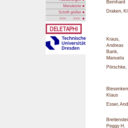
Bernhard
Menuleiste
Draken, K
Schrift größer
<<<
>>>
Kraus,
Andreas
Bank,
Manuela
Pörschke,
Blesenkem
Klaus
Esser, An
Breitenstei
Peggy H.