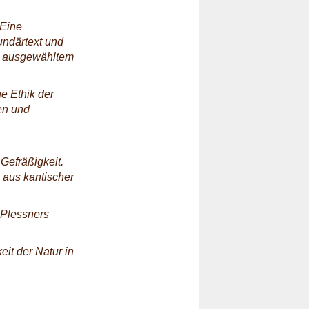
 Eine
undärtext und
rt ausgewähltem
e Ethik der
en und
Gefräßigkeit.
e aus kantischer
 Plessners
eit der Natur in