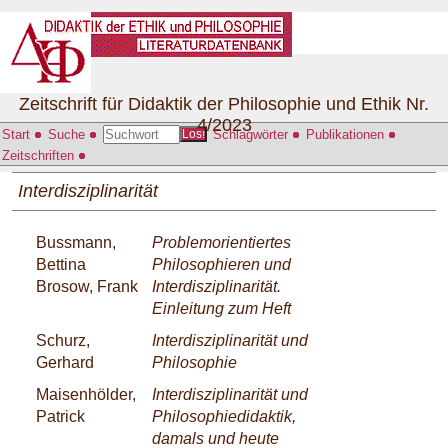
Zeitschrift für Didaktik der Philosophie und Ethik Nr.
4/2023
Start
Suche
Schlagwörter
Publikationen
Los!
Zeitschriften
Interdisziplinarität
Bussmann,
Problemorientiertes
Bettina
Philosophieren und
Brosow, Frank
Interdisziplinarität.
Einleitung zum Heft
Schurz,
Interdisziplinarität und
Gerhard
Philosophie
Maisenhölder,
Interdisziplinarität und
Patrick
Philosophiedidaktik,
damals und heute