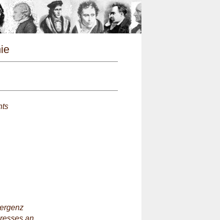
n
hie
hts
vergenz
eresses an