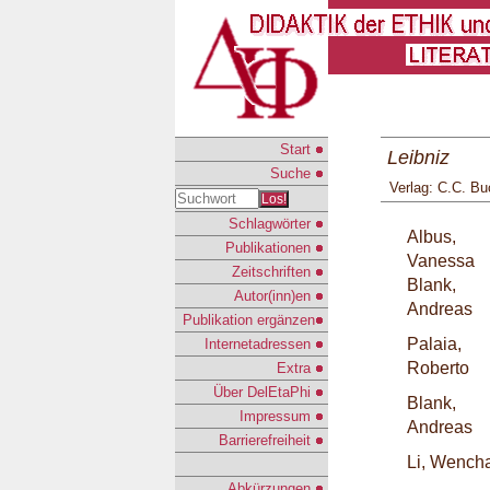
Start
Leibniz
Suche
Verlag: C.C. Bu
Los!
Schlagwörter
Albus,
Publikationen
Vanessa
Zeitschriften
Blank,
Autor(inn)en
Andreas
Publikation ergänzen
Palaia,
Internetadressen
Roberto
Extra
Über DelEtaPhi
Blank,
Impressum
Andreas
Barrierefreiheit
Li, Wench
Abkürzungen