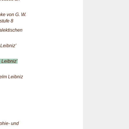
nke von G. W.
stufe 8
alektischen
Leibniz’
 Leibniz’
elm Leibniz
phie- und