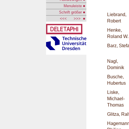
Menuleiste
Schrift größer
Liebrand,
<<<
>>>
Robert
Henke,
Roland W.
Barz, Stef
Nagl,
Dominik
Busche,
Hubertus
Liske,
Michael-
Thomas
Glitza, Ral
Hagemann