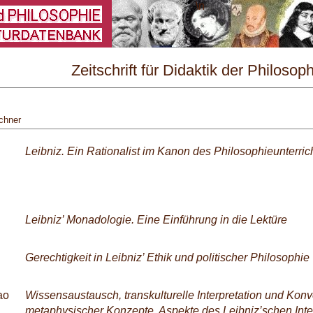
\
Zeitschrift für Didaktik der Philosop
und Ethik Nr. 3/2023
chner
Leibniz. Ein Rationalist im Kanon des Philosophieunterric
Leibniz’ Monadologie. Eine Einführung in die Lektüre
Gerechtigkeit in Leibniz’ Ethik und politischer Philosophie
ao
Wissensaustausch, transkulturelle Interpretation und Kon
metaphysischer Konzepte. Aspekte des Leibniz’schen Int