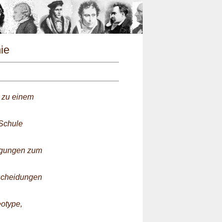
n
hie
g zu einem
 Schule
legungen zum
tscheidungen
eotype,