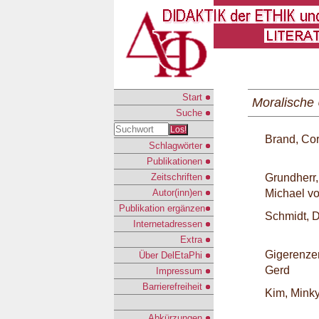
Start
Moralische 
Suche
Los!
Brand, Co
Schlagwörter
Publikationen
Zeitschriften
Grundherr,
Autor(inn)en
Michael v
Publikation ergänzen
Schmidt, 
Internetadressen
Extra
Gigerenzer
Über DelEtaPhi
Gerd
Impressum
Barrierefreiheit
Kim, Mink
Abkürzungen