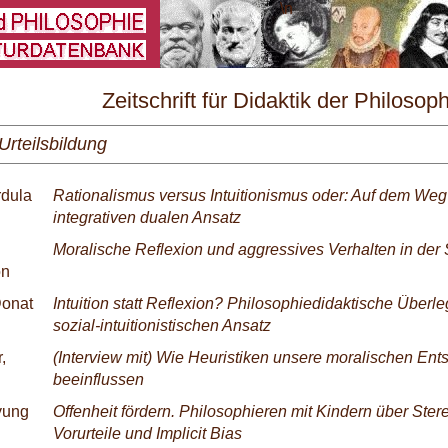
\
Zeitschrift für Didaktik der Philosop
und Ethik Nr. 2/2015
Urteilsbildung
rdula
Rationalismus versus Intuitionismus oder: Auf dem We
integrativen dualen Ansatz
Moralische Reflexion und aggressives Verhalten in der
on
Donat
Intuition statt Reflexion? Philosophiedidaktische Über
sozial-intuitionistischen Ansatz
,
(Interview mit) Wie Heuristiken unsere moralischen En
beeinflussen
yung
Offenheit fördern. Philosophieren mit Kindern über Ster
Vorurteile und Implicit Bias