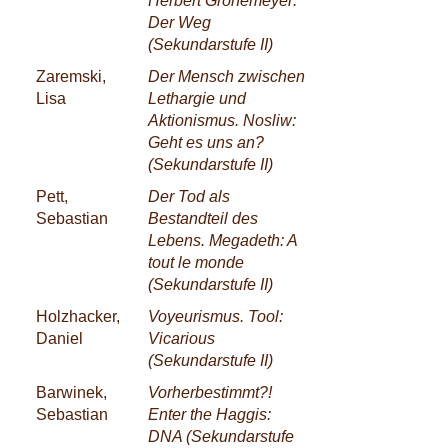
Herbert Grönemeyer:
Der Weg
(Sekundarstufe II)
Zaremski,
Der Mensch zwischen
Lisa
Lethargie und
Aktionismus. Nosliw:
Geht es uns an?
(Sekundarstufe II)
Pett,
Der Tod als
Sebastian
Bestandteil des
Lebens. Megadeth: A
tout le monde
(Sekundarstufe II)
Holzhacker,
Voyeurismus. Tool:
Daniel
Vicarious
(Sekundarstufe II)
Barwinek,
Vorherbestimmt?!
Sebastian
Enter the Haggis:
DNA (Sekundarstufe