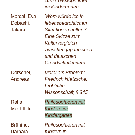
zum Philosophieren
im Kindergarten
Marsal, Eva
'Wem würde ich in
Dobashi,
lebensbedrohlichen
Takara
Situationen helfen?'
Eine Skizze zum
Kulturvergleich
zwischen japanischen
und deutschen
Grundschulkindern
Dorschel,
Moral als Problem:
Andreas
Friedrich Nietzsche:
Fröhliche
Wissenschaft, § 345
Ralla,
Philosophieren mit
Mechthild
Kindern im
Kindergarten
Brüning,
Philosophieren mit
Barbara
Kindern in