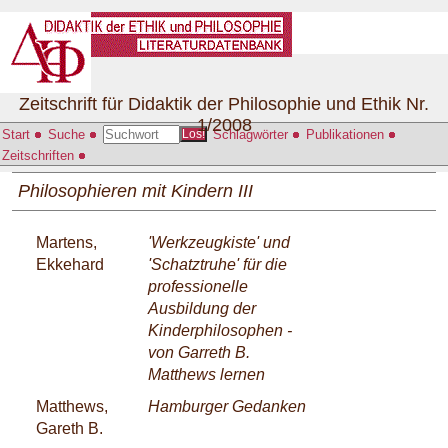
Zeitschrift für Didaktik der Philosophie und Ethik Nr.
1/2008
Start
Suche
Schlagwörter
Publikationen
Los!
Zeitschriften
Philosophieren mit Kindern III
Martens,
'Werkzeugkiste' und
Ekkehard
'Schatztruhe' für die
professionelle
Ausbildung der
Kinderphilosophen -
von Garreth B.
Matthews lernen
Matthews,
Hamburger Gedanken
Gareth B.