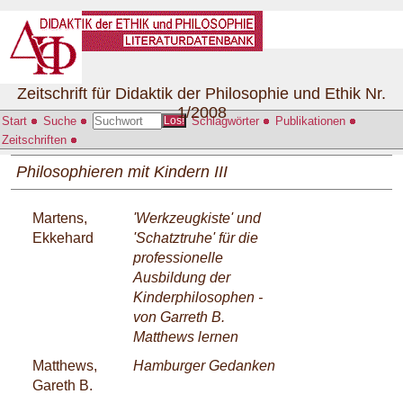
Zeitschrift für Didaktik der Philosophie und Ethik Nr.
1/2008
Start
Suche
Schlagwörter
Publikationen
Los!
Zeitschriften
Philosophieren mit Kindern III
Martens,
'Werkzeugkiste' und
Ekkehard
'Schatztruhe' für die
professionelle
Ausbildung der
Kinderphilosophen -
von Garreth B.
Matthews lernen
Matthews,
Hamburger Gedanken
Gareth B.