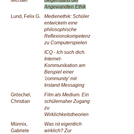
Michael
Gegenstand der
Angewandten Ethik
Lund, Felix G.
Medienethik: Schüler
entwickeln eine
philosophische
Reflexionskompetenz
zu Computerspielen
ICQ - Ich such dich.
Internet-
Kommunikation am
Beispiel einer
'community' mit
Instand Messaging
Gröschel,
Film als Medium. Ein
Christian
schülernaher Zugang
zu
Wirklichkeitstheorien
Münnix,
Was ist eigentlich
Gabriele
wirklich? Zur