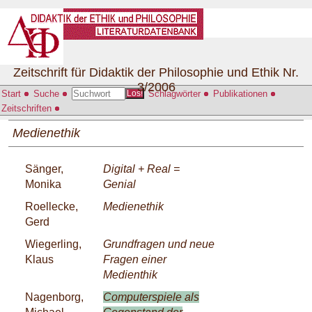
Zeitschrift für Didaktik der Philosophie und Ethik Nr.
3/2006
Start
Suche
Schlagwörter
Publikationen
Los!
Zeitschriften
Medienethik
Sänger,
Digital + Real =
Monika
Genial
Roellecke,
Medienethik
Gerd
Wiegerling,
Grundfragen und neue
Klaus
Fragen einer
Medienthik
Nagenborg,
Computerspiele als