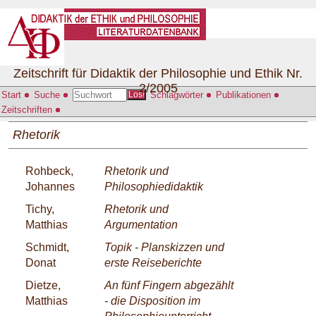
Zeitschrift für Didaktik der Philosophie und Ethik Nr.
2/2005
Start
Suche
Schlagwörter
Publikationen
Los!
Zeitschriften
Rhetorik
Rohbeck,
Rhetorik und
Johannes
Philosophiedidaktik
Tichy,
Rhetorik und
Matthias
Argumentation
Schmidt,
Topik - Planskizzen und
Donat
erste Reiseberichte
Dietze,
An fünf Fingern abgezählt
Matthias
- die Disposition im