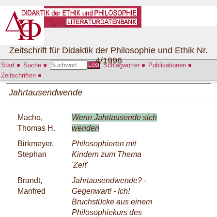
Zeitschrift für Didaktik der Philosophie und Ethik Nr.
4/1996
Start
Suche
Schlagwörter
Publikationen
Los!
Zeitschriften
Jahrtausendwende
Macho,
Wenn Jahrtausende sich
Thomas H.
wenden
Birkmeyer,
Philosophieren mit
Stephan
Kindern zum Thema
'Zeit'
Brandt,
Jahrtausendwende? -
Manfred
Gegenwart! - Ich!
Bruchstücke aus einem
Philosophiekurs des