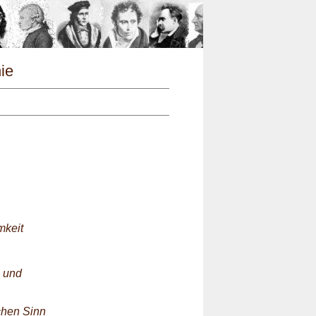
n
hie
mkeit
- und
chen Sinn