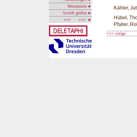
Menuleiste
Kähler, Jut
Schrift größer
Hübel, Th
<<<
>>>
Pfaller, Ro
<<< vorige