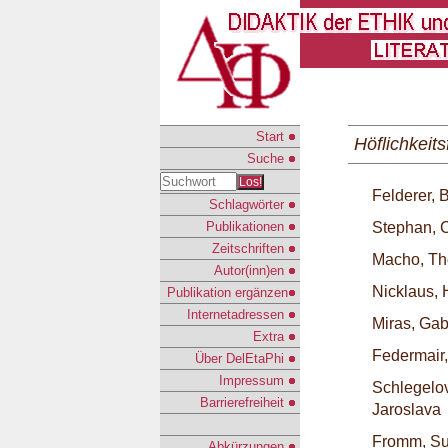
Start
Höflichkeit
Suche
Los!
Felderer, B
Schlagwörter
Publikationen
Stephan, 
Zeitschriften
Macho, Th
Autor(inn)en
Nicklaus,
Publikation ergänzen
Internetadressen
Miras, Gab
Extra
Federmair
Über DelEtaPhi
Impressum
Schlegelo
Barrierefreiheit
Jaroslava
Fromm, S
Abkürzungen