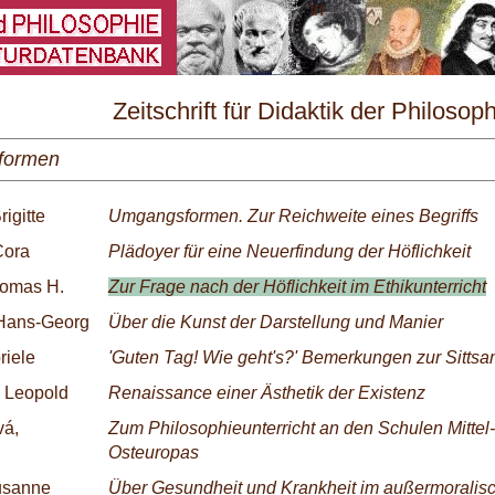
\
Zeitschrift für Didaktik der Philosop
und Ethik Nr. 4/1995
sformen
rigitte
Umgangsformen. Zur Reichweite eines Begriffs
Cora
Plädoyer für eine Neuerfindung der Höflichkeit
omas H.
Zur Frage nach der Höflichkeit im Ethikunterricht
 Hans-Georg
Über die Kunst der Darstellung und Manier
riele
'Guten Tag! Wie geht's?' Bemerkungen zur Sittsa
, Leopold
Renaissance einer Ästhetik der Existenz
vá,
Zum Philosophieunterricht an den Schulen Mittel
Osteuropas
usanne
Über Gesundheit und Krankheit im außermoralis