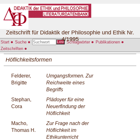
Zeitschrift für Didaktik der Philosophie und Ethik Nr.
4/1995
Start
Suche
Schlagwörter
Publikationen
Los!
Zeitschriften
Höflichkeitsformen
Felderer,
Umgangsformen. Zur
Brigitte
Reichweite eines
Begriffs
Stephan,
Plädoyer für eine
Cora
Neuerfindung der
Höflichkeit
Macho,
Zur Frage nach der
Thomas H.
Höflichkeit im
Ethikunterricht