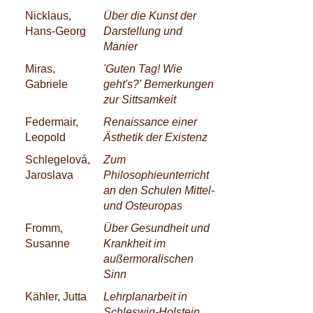
Nicklaus,
Über die Kunst der
Hans-Georg
Darstellung und
Manier
Miras,
'Guten Tag! Wie
Gabriele
geht's?' Bemerkungen
zur Sittsamkeit
Federmair,
Renaissance einer
Leopold
Ästhetik der Existenz
Schlegelová,
Zum
Jaroslava
Philosophieunterricht
an den Schulen Mittel-
und Osteuropas
Fromm,
Über Gesundheit und
Susanne
Krankheit im
außermoralischen
Sinn
Kähler, Jutta
Lehrplanarbeit in
Schleswig-Holstein