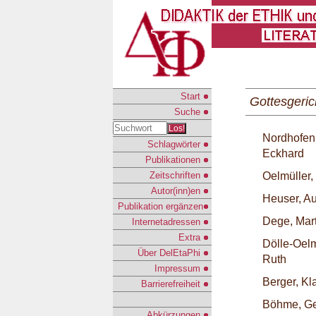
Start
Gottesgeric
Suche
Los!
Nordhofen
Schlagwörter
Eckhard
Publikationen
Zeitschriften
Oelmüller, 
Autor(inn)en
Heuser, A
Publikation ergänzen
Dege, Mar
Internetadressen
Extra
Dölle-Oelm
Über DelEtaPhi
Ruth
Impressum
Berger, Kl
Barrierefreiheit
Böhme, Ge
Abkürzungen