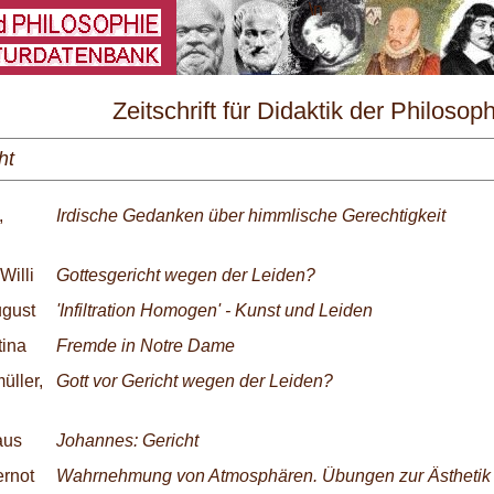
\
Zeitschrift für Didaktik der Philosop
und Ethik Nr. 3/1994
ht
,
Irdische Gedanken über himmlische Gerechtigkeit
Willi
Gottesgericht wegen der Leiden?
ugust
'Infiltration Homogen' - Kunst und Leiden
tina
Fremde in Notre Dame
üller,
Gott vor Gericht wegen der Leiden?
aus
Johannes: Gericht
rnot
Wahrnehmung von Atmosphären. Übungen zur Ästhetik