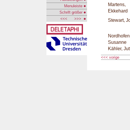
Martens,
Menuleiste
Ekkehard
Schrift größer
<<<
>>>
Stewart, J
Nordhofen
Susanne
Kähler, Jut
<<< vorige