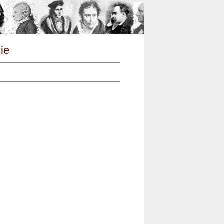
n
hie