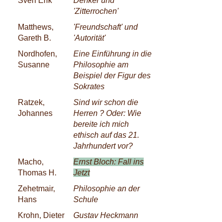
Sven Erik
Denker und
'Zitterrochen'
Matthews,
'Freundschaft' und
Gareth B.
'Autorität'
Nordhofen,
Eine Einführung in die
Susanne
Philosophie am
Beispiel der Figur des
Sokrates
Ratzek,
Sind wir schon die
Johannes
Herren ? Oder: Wie
bereite ich mich
ethisch auf das 21.
Jahrhundert vor?
Macho,
Ernst Bloch: Fall ins
Thomas H.
Jetzt
Zehetmair,
Philosophie an der
Hans
Schule
Krohn, Dieter
Gustav Heckmann